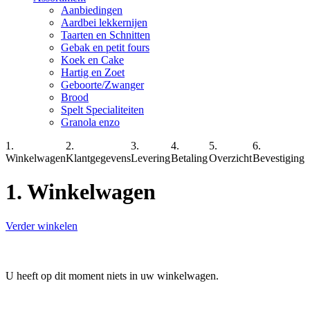
Aanbiedingen
Aardbei lekkernijen
Taarten en Schnitten
Gebak en petit fours
Koek en Cake
Hartig en Zoet
Geboorte/Zwanger
Brood
Spelt Specialiteiten
Granola enzo
1.
2.
3.
4.
5.
6.
Winkelwagen
Klantgegevens
Levering
Betaling
Overzicht
Bevestiging
1. Winkelwagen
Verder winkelen
U heeft op dit moment niets in uw winkelwagen.