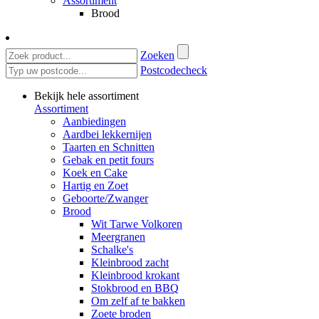
Assortiment
Brood
Zoeken
Postcodecheck
Bekijk hele assortiment
Assortiment
Aanbiedingen
Aardbei lekkernijen
Taarten en Schnitten
Gebak en petit fours
Koek en Cake
Hartig en Zoet
Geboorte/Zwanger
Brood
Wit Tarwe Volkoren
Meergranen
Schalke's
Kleinbrood zacht
Kleinbrood krokant
Stokbrood en BBQ
Om zelf af te bakken
Zoete broden