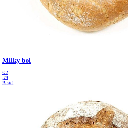
Milky bol
€
2
,79
Bestel