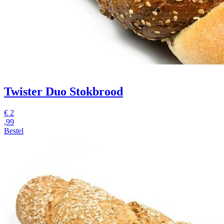
Twister Duo Stokbrood
€
2
,99
Bestel