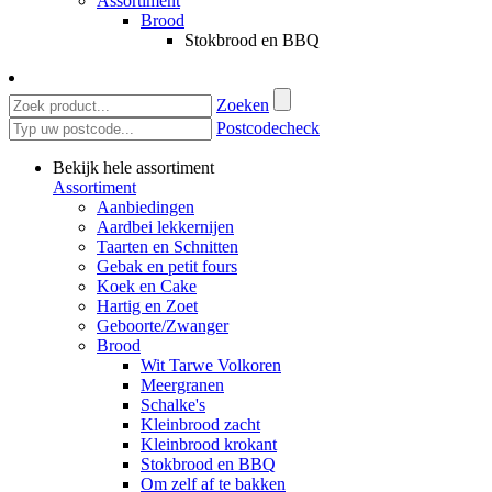
Assortiment
Brood
Stokbrood en BBQ
Zoeken
Postcodecheck
Bekijk hele assortiment
Assortiment
Aanbiedingen
Aardbei lekkernijen
Taarten en Schnitten
Gebak en petit fours
Koek en Cake
Hartig en Zoet
Geboorte/Zwanger
Brood
Wit Tarwe Volkoren
Meergranen
Schalke's
Kleinbrood zacht
Kleinbrood krokant
Stokbrood en BBQ
Om zelf af te bakken