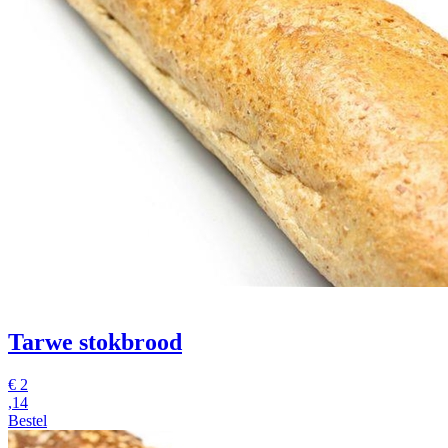
Tarwe stokbrood
€
2
,14
Bestel