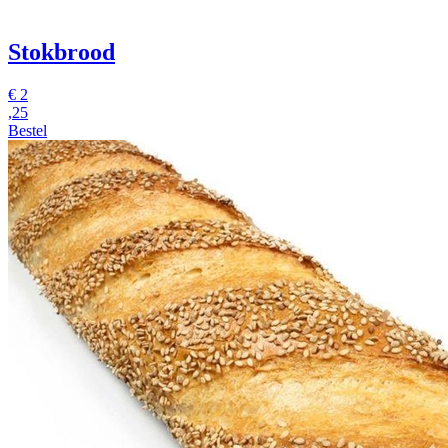
Stokbrood
€
2
,25
Bestel