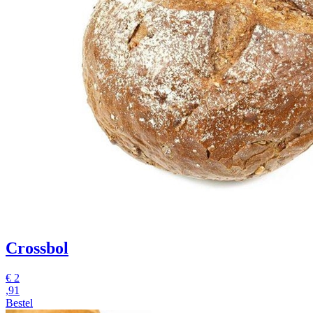
Crossbol
€
2
,91
Bestel