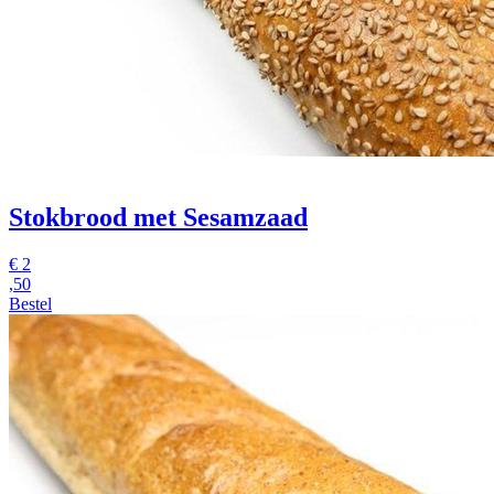
Stokbrood met Sesamzaad
€
2
,50
Bestel