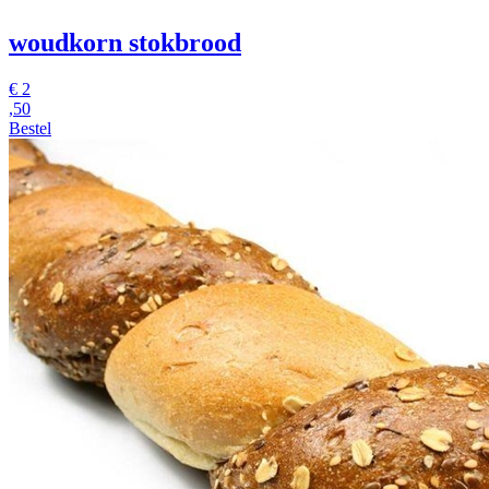
woudkorn stokbrood
€
2
,50
Bestel