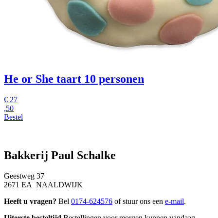
He or She taart
10 personen
€
27
,50
Bestel
Bakkerij Paul Schalke
Geestweg 37
2671 EA NAALDWIJK
Heeft u vragen?
Bel
0174-624576
of stuur ons een
e-mail
.
Uiterste besteltijd
Bestellingen voor morgen kunnen vandaag