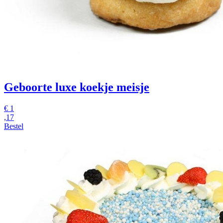
Geboorte luxe koekje meisje
€
1
,17
Bestel