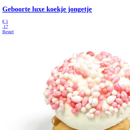
Geboorte luxe koekje jongetje
€
1
,17
Bestel