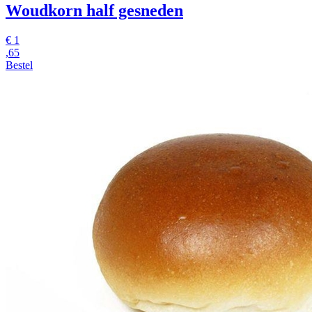
Woudkorn
half gesneden
€
1
,65
Bestel