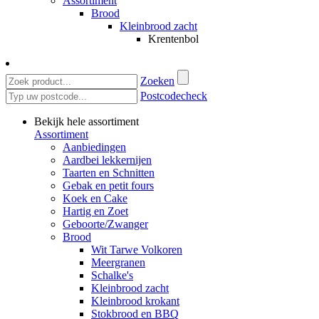
Assortiment
Brood
Kleinbrood zacht
Krentenbol
Zoeken
Postcodecheck
Bekijk hele assortiment
Assortiment
Aanbiedingen
Aardbei lekkernijen
Taarten en Schnitten
Gebak en petit fours
Koek en Cake
Hartig en Zoet
Geboorte/Zwanger
Brood
Wit Tarwe Volkoren
Meergranen
Schalke's
Kleinbrood zacht
Kleinbrood krokant
Stokbrood en BBQ