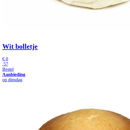
Wit bolletje
€
0
,57
Bestel
Aanbieding
op dinsdag