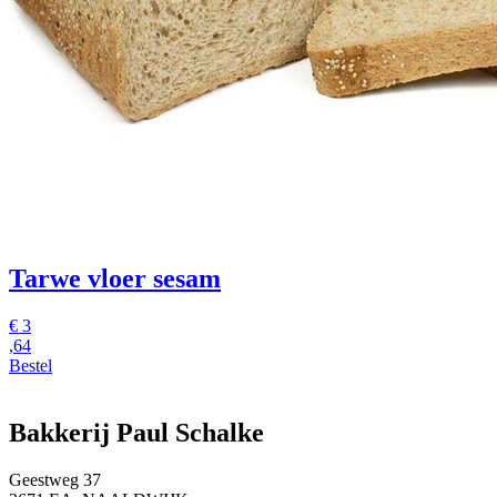
Tarwe vloer sesam
€
3
,64
Bestel
Bakkerij Paul Schalke
Geestweg 37