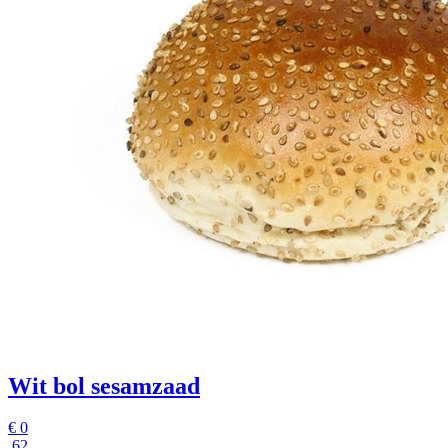
Wit bol sesamzaad
€
0
,62