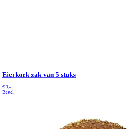
Eierkoek
zak van 5 stuks
€
3,-
Bestel