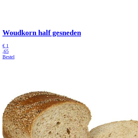
Woudkorn
half gesneden
€
1
,65
Bestel