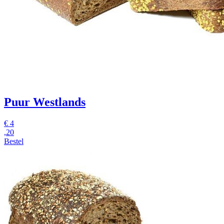
Puur Westlands
€
4
,20
Bestel