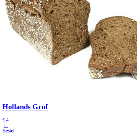
Hollands Grof
€
4
,11
Bestel