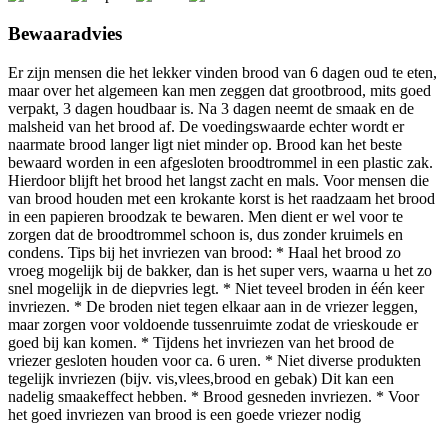
Bewaaradvies
Er zijn mensen die het lekker vinden brood van 6 dagen oud te eten,
maar over het algemeen kan men zeggen dat grootbrood, mits goed
verpakt, 3 dagen houdbaar is. Na 3 dagen neemt de smaak en de
malsheid van het brood af. De voedingswaarde echter wordt er
naarmate brood langer ligt niet minder op. Brood kan het beste
bewaard worden in een afgesloten broodtrommel in een plastic zak.
Hierdoor blijft het brood het langst zacht en mals. Voor mensen die
van brood houden met een krokante korst is het raadzaam het brood
in een papieren broodzak te bewaren. Men dient er wel voor te
zorgen dat de broodtrommel schoon is, dus zonder kruimels en
condens. Tips bij het invriezen van brood: * Haal het brood zo
vroeg mogelijk bij de bakker, dan is het super vers, waarna u het zo
snel mogelijk in de diepvries legt. * Niet teveel broden in één keer
invriezen. * De broden niet tegen elkaar aan in de vriezer leggen,
maar zorgen voor voldoende tussenruimte zodat de vrieskoude er
goed bij kan komen. * Tijdens het invriezen van het brood de
vriezer gesloten houden voor ca. 6 uren. * Niet diverse produkten
tegelijk invriezen (bijv. vis,vlees,brood en gebak) Dit kan een
nadelig smaakeffect hebben. * Brood gesneden invriezen. * Voor
het goed invriezen van brood is een goede vriezer nodig