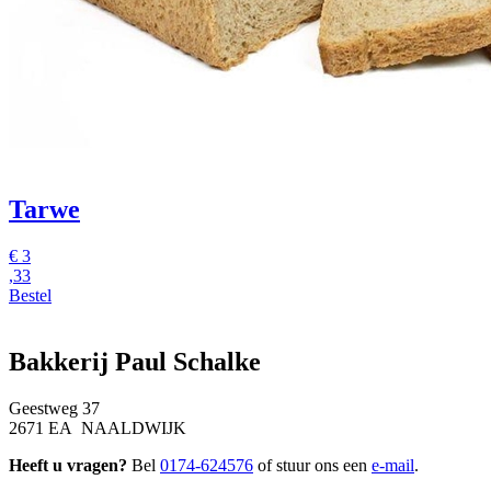
Tarwe
€
3
,33
Bestel
Bakkerij Paul Schalke
Geestweg 37
2671 EA NAALDWIJK
Heeft u vragen?
Bel
0174-624576
of stuur ons een
e-mail
.