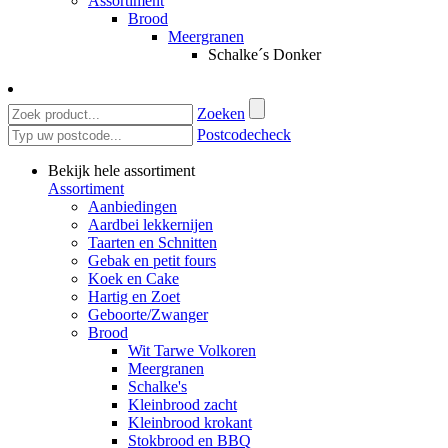
Assortiment
Brood
Meergranen
Schalke´s Donker
Zoeken
Postcodecheck
Bekijk hele assortiment
Assortiment
Aanbiedingen
Aardbei lekkernijen
Taarten en Schnitten
Gebak en petit fours
Koek en Cake
Hartig en Zoet
Geboorte/Zwanger
Brood
Wit Tarwe Volkoren
Meergranen
Schalke's
Kleinbrood zacht
Kleinbrood krokant
Stokbrood en BBQ