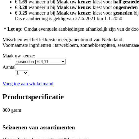
€ 1.65
wanneer u bij
Maak uw keuze:
kiest voor
half gesned
€ 3.20
wanneer u bij
Maak uw keuze:
kiest voor
ongesneden
€ 3.25
wanneer u bij
Maak uw keuze:
kiest voor
gesneden
bij
Deze aanbieding is geldig van 27-6-2021 t/m 1-1-2050
* Let op:
Omdat eventuele aanbiedingen afhankelijk zijn van de door u
Misschien wel het lekkerste meergranenbrood van Nederland.
Voornaamste ingrdienten : tarwebloem, zonnebloempitten, seasamzaad, l
Maak uw keuze:
Aantal
Voeg toe aan winkelmand
Productspecificatie
800 gram
Seizoenen van assortimenten