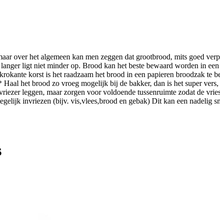
 maar over het algemeen kan men zeggen dat grootbrood, mits goed ver
anger ligt niet minder op. Brood kan het beste bewaard worden in een a
krokante korst is het raadzaam het brood in een papieren broodzak te 
 Haal het brood zo vroeg mogelijk bij de bakker, dan is het super vers, 
e vriezer leggen, maar zorgen voor voldoende tussenruimte zodat de vrie
tegelijk invriezen (bijv. vis,vlees,brood en gebak) Dit kan een nadeli
s