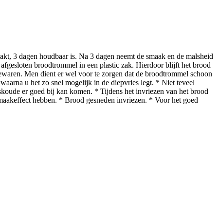
pakt, 3 dagen houdbaar is. Na 3 dagen neemt de smaak en de malsheid
fgesloten broodtrommel in een plastic zak. Hierdoor blijft het brood
bewaren. Men dient er wel voor te zorgen dat de broodtrommel schoon
waarna u het zo snel mogelijk in de diepvries legt. * Niet teveel
skoude er goed bij kan komen. * Tijdens het invriezen van het brood
g smaakeffect hebben. * Brood gesneden invriezen. * Voor het goed