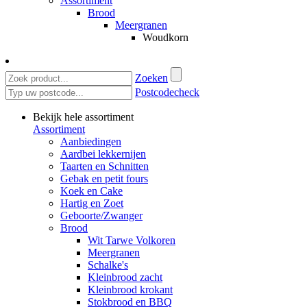
Assortiment
Brood
Meergranen
Woudkorn
Zoeken
Postcodecheck
Bekijk hele assortiment
Assortiment
Aanbiedingen
Aardbei lekkernijen
Taarten en Schnitten
Gebak en petit fours
Koek en Cake
Hartig en Zoet
Geboorte/Zwanger
Brood
Wit Tarwe Volkoren
Meergranen
Schalke's
Kleinbrood zacht
Kleinbrood krokant
Stokbrood en BBQ