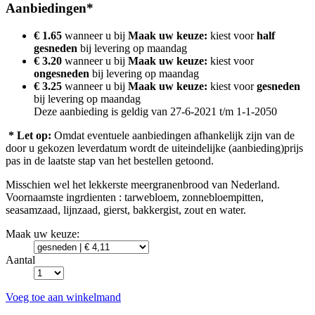
Aanbiedingen*
€ 1.65
wanneer u bij
Maak uw keuze:
kiest voor
half
gesneden
bij levering op
maandag
€ 3.20
wanneer u bij
Maak uw keuze:
kiest voor
ongesneden
bij levering op
maandag
€ 3.25
wanneer u bij
Maak uw keuze:
kiest voor
gesneden
bij levering op
maandag
Deze aanbieding is geldig van 27-6-2021 t/m 1-1-2050
* Let op:
Omdat eventuele aanbiedingen afhankelijk zijn van de
door u gekozen leverdatum wordt de uiteindelijke (aanbieding)prijs
pas in de laatste stap van het bestellen getoond.
Misschien wel het lekkerste meergranenbrood van Nederland.
Voornaamste ingrdienten : tarwebloem, zonnebloempitten,
seasamzaad, lijnzaad, gierst, bakkergist, zout en water.
Maak uw keuze:
Aantal
Voeg toe aan winkelmand