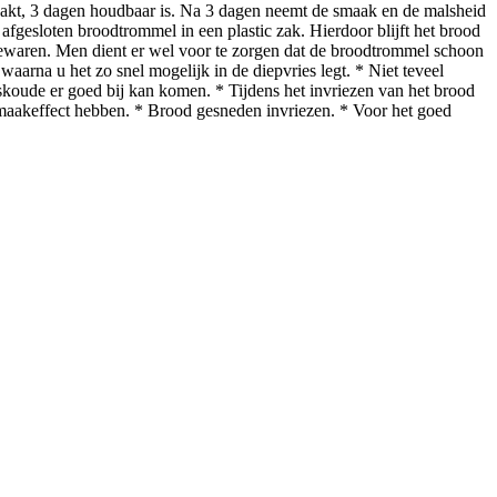
pakt, 3 dagen houdbaar is. Na 3 dagen neemt de smaak en de malsheid
fgesloten broodtrommel in een plastic zak. Hierdoor blijft het brood
bewaren. Men dient er wel voor te zorgen dat de broodtrommel schoon
waarna u het zo snel mogelijk in de diepvries legt. * Niet teveel
skoude er goed bij kan komen. * Tijdens het invriezen van het brood
g smaakeffect hebben. * Brood gesneden invriezen. * Voor het goed