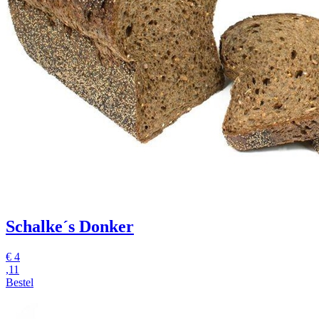
Schalke´s Donker
€
4
,11
Bestel