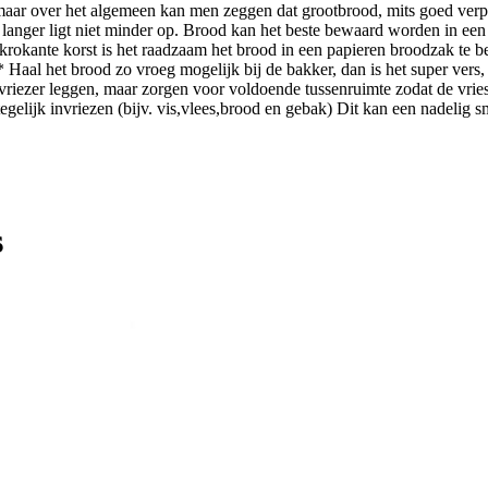
 maar over het algemeen kan men zeggen dat grootbrood, mits goed ver
anger ligt niet minder op. Brood kan het beste bewaard worden in een a
krokante korst is het raadzaam het brood in een papieren broodzak te 
 Haal het brood zo vroeg mogelijk bij de bakker, dan is het super vers, 
e vriezer leggen, maar zorgen voor voldoende tussenruimte zodat de vrie
tegelijk invriezen (bijv. vis,vlees,brood en gebak) Dit kan een nadeli
s