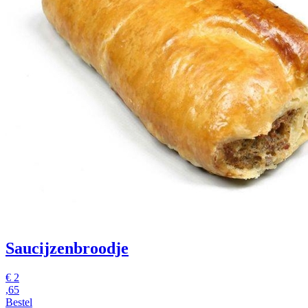
Saucijzenbroodje
€
2
,65
Bestel