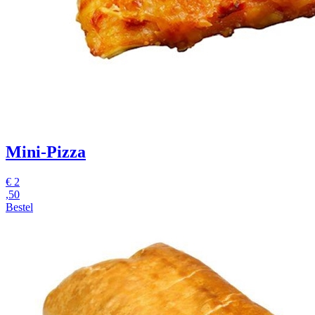
Mini-Pizza
€
2
,50
Bestel