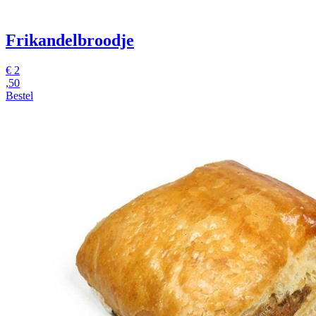
Frikandelbroodje
€
2
,50
Bestel