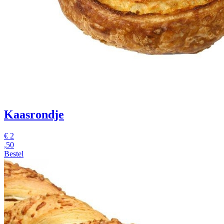
Kaasrondje
€
2
,50
Bestel