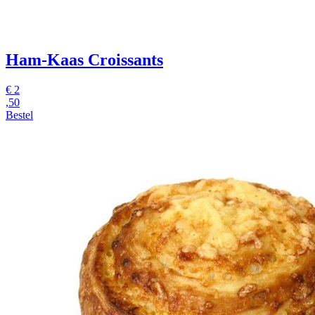
Ham-Kaas Croissants
€
2
,50
Bestel