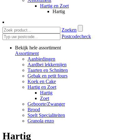
Assortiment
Hartig en Zoet
Hartig
Zoeken
Postcodecheck
Bekijk hele assortiment
Assortiment
Aanbiedingen
Aardbei lekkernijen
Taarten en Schnitten
Gebak en petit fours
Koek en Cake
Hartig en Zoet
Hartig
Zoet
Geboorte/Zwanger
Brood
Spelt Specialiteiten
Granola enzo
Hartig