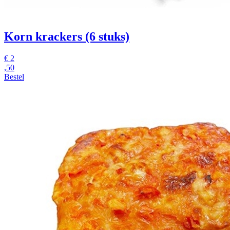
Korn krackers (6 stuks)
€
2
,50
Bestel