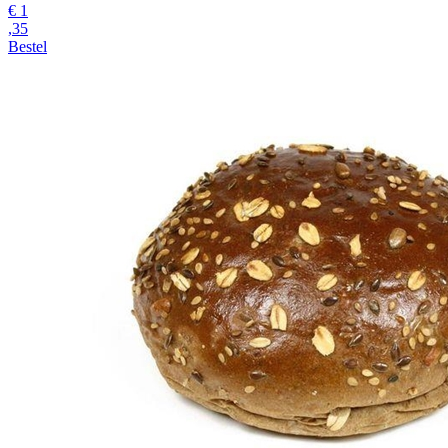
€
1
,35
Bestel