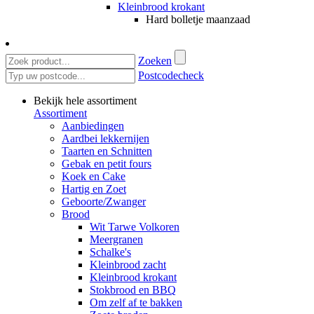
Kleinbrood krokant
Hard bolletje maanzaad
Zoeken
Postcodecheck
Bekijk hele assortiment
Assortiment
Aanbiedingen
Aardbei lekkernijen
Taarten en Schnitten
Gebak en petit fours
Koek en Cake
Hartig en Zoet
Geboorte/Zwanger
Brood
Wit Tarwe Volkoren
Meergranen
Schalke's
Kleinbrood zacht
Kleinbrood krokant
Stokbrood en BBQ
Om zelf af te bakken