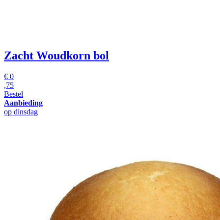
Zacht Woudkorn bol
€
0
,75
Bestel
Aanbieding
op dinsdag