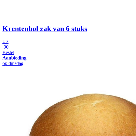
Krentenbol
zak van 6 stuks
€
3
,90
Bestel
Aanbieding
op dinsdag