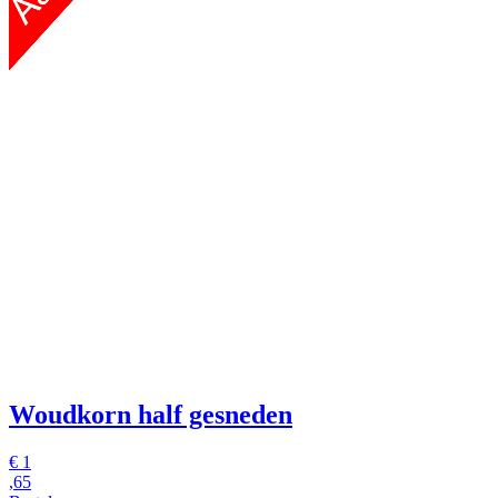
Woudkorn
half gesneden
€
1
,65