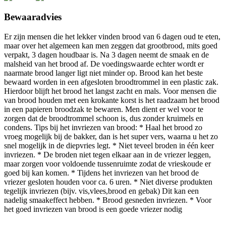
Bewaaradvies
Er zijn mensen die het lekker vinden brood van 6 dagen oud te eten,
maar over het algemeen kan men zeggen dat grootbrood, mits goed
verpakt, 3 dagen houdbaar is. Na 3 dagen neemt de smaak en de
malsheid van het brood af. De voedingswaarde echter wordt er
naarmate brood langer ligt niet minder op. Brood kan het beste
bewaard worden in een afgesloten broodtrommel in een plastic zak.
Hierdoor blijft het brood het langst zacht en mals. Voor mensen die
van brood houden met een krokante korst is het raadzaam het brood
in een papieren broodzak te bewaren. Men dient er wel voor te
zorgen dat de broodtrommel schoon is, dus zonder kruimels en
condens. Tips bij het invriezen van brood: * Haal het brood zo
vroeg mogelijk bij de bakker, dan is het super vers, waarna u het zo
snel mogelijk in de diepvries legt. * Niet teveel broden in één keer
invriezen. * De broden niet tegen elkaar aan in de vriezer leggen,
maar zorgen voor voldoende tussenruimte zodat de vrieskoude er
goed bij kan komen. * Tijdens het invriezen van het brood de
vriezer gesloten houden voor ca. 6 uren. * Niet diverse produkten
tegelijk invriezen (bijv. vis,vlees,brood en gebak) Dit kan een
nadelig smaakeffect hebben. * Brood gesneden invriezen. * Voor
het goed invriezen van brood is een goede vriezer nodig