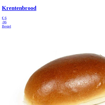
Krentenbrood
€
6
,06
Bestel