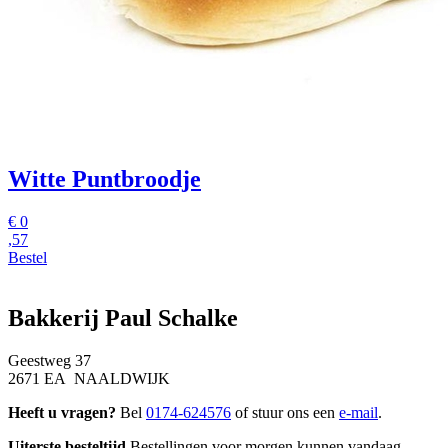
Witte Puntbroodje
€
0
,57
Bestel
Bakkerij Paul Schalke
Geestweg 37
2671 EA NAALDWIJK
Heeft u vragen?
Bel
0174-624576
of stuur ons een
e-mail
.
Uiterste besteltijd
Bestellingen voor morgen kunnen vandaag