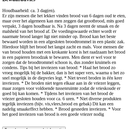
Houdbaarheid: ca. 3 dag(en).
Er zijn mensen die het lekker vinden brood van 6 dagen oud te eten,
maar over het algemeen kan men zeggen dat grootbrood, mits goed
verpakt, 3 dagen houdbaar is. Na 3 dagen neemt de smaak en de
malsheid van het brood af. De voedingswaarde echter wordt er
naarmate brood langer ligt niet minder op. Brood kan het beste
bewaard worden in een afgesloten broodtrommel in een plastic zak.
Hierdoor blijft het brood het langst zacht en mals. Voor mensen die
van brood houden met een krokante korst is het raadzaam het brood
in een papieren broodzak te bewaren. Men dient er wel voor te
zorgen dat de broodtrommel schoon is, dus zonder kruimels en
condens. Tips bij het invriezen van brood: * Haal het brood zo
vroeg mogelijk bij de bakker, dan is het super vers, waarna u het zo
snel mogelijk in de diepvries legt. * Niet teveel broden in één keer
invriezen. * De broden niet tegen elkaar aan in de vriezer leggen,
maar zorgen voor voldoende tussenruimte zodat de vrieskoude er
goed bij kan komen. * Tijdens het invriezen van het brood de
vriezer gesloten houden voor ca. 6 uren. * Niet diverse produkten
tegelijk invriezen (bijv. vis,vlees,brood en gebak) Dit kan een
nadelig smaakeffect hebben. * Brood gesneden invriezen. * Voor
het goed invriezen van brood is een goede vriezer nodig