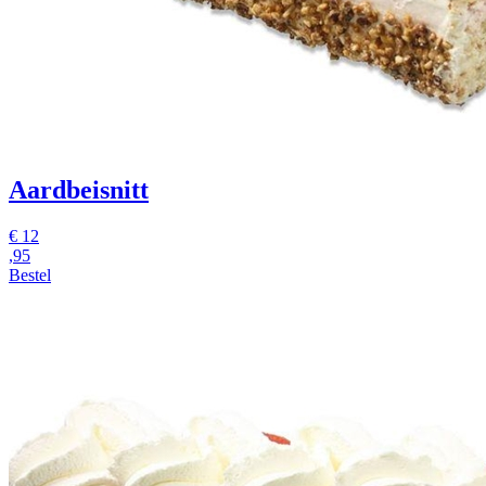
Aardbeisnitt
€
12
,95
Bestel