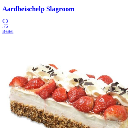
Aardbeischelp Slagroom
€
3
,75
Bestel