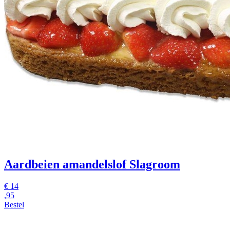
Aardbeien amandelslof Slagroom
€
14
,95
Bestel