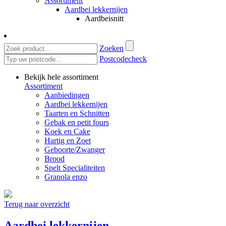
Assortiment
Aardbei lekkernijen
Aardbeisnitt
Zoeken
Postcodecheck
Bekijk hele assortiment
Assortiment
Aanbiedingen
Aardbei lekkernijen
Taarten en Schnitten
Gebak en petit fours
Koek en Cake
Hartig en Zoet
Geboorte/Zwanger
Brood
Spelt Specialiteiten
Granola enzo
Terug naar overzicht
Aardbei lekkernijen