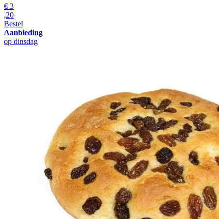
€
3
,20
Bestel
Aanbieding
op dinsdag