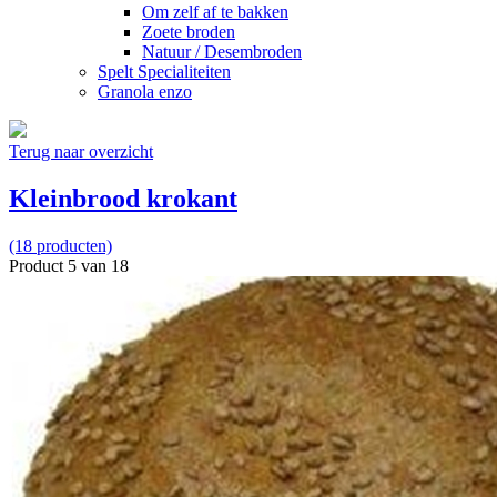
Om zelf af te bakken
Zoete broden
Natuur / Desembroden
Spelt Specialiteiten
Granola enzo
Terug naar overzicht
Kleinbrood krokant
(18 producten)
Product 5 van 18