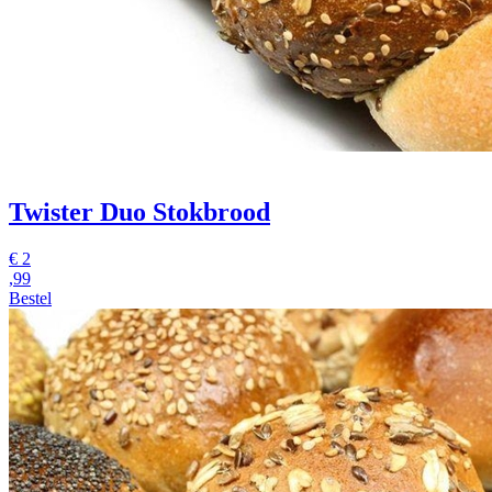
Twister Duo Stokbrood
€
2
,99
Bestel