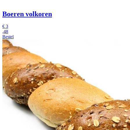
Boeren volkoren
€
3
,48
Bestel