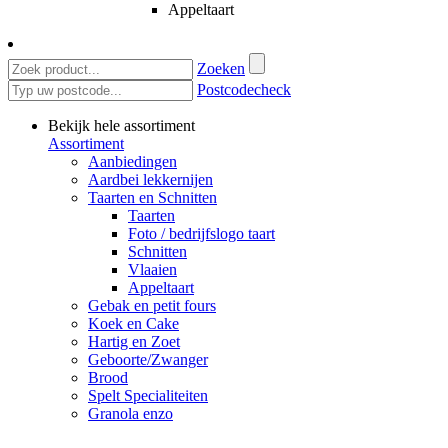
Appeltaart
Zoeken
Postcodecheck
Bekijk hele assortiment
Assortiment
Aanbiedingen
Aardbei lekkernijen
Taarten en Schnitten
Taarten
Foto / bedrijfslogo taart
Schnitten
Vlaaien
Appeltaart
Gebak en petit fours
Koek en Cake
Hartig en Zoet
Geboorte/Zwanger
Brood
Spelt Specialiteiten
Granola enzo