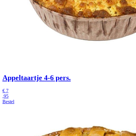
Appeltaartje 4-6 pers.
€
7
,95
Bestel