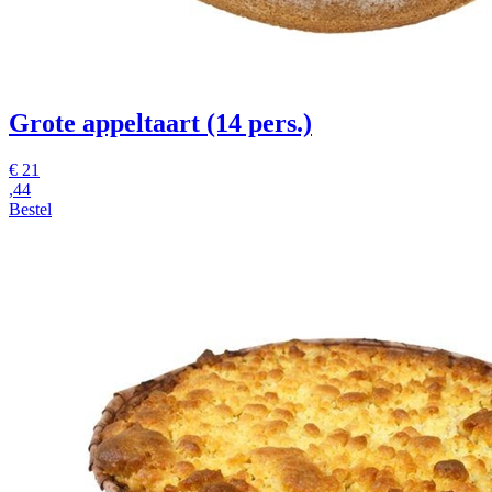
Grote appeltaart (14 pers.)
€
21
,44
Bestel