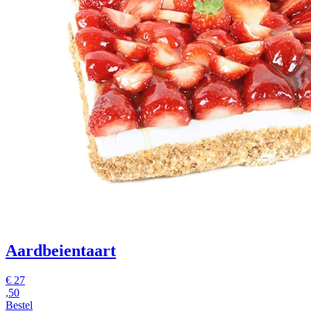
Aardbeientaart
€
27
,50
Bestel