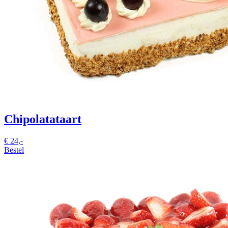
Chipolatataart
€
24,-
Bestel