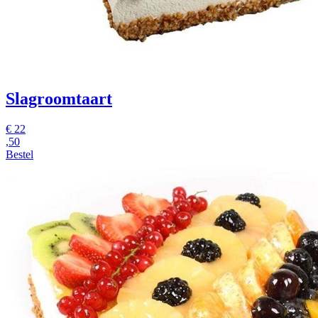
Slagroomtaart
€
22
,50
Bestel