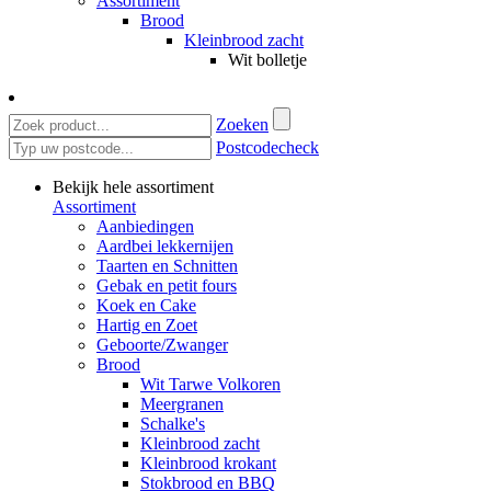
Assortiment
Brood
Kleinbrood zacht
Wit bolletje
Zoeken
Postcodecheck
Bekijk hele assortiment
Assortiment
Aanbiedingen
Aardbei lekkernijen
Taarten en Schnitten
Gebak en petit fours
Koek en Cake
Hartig en Zoet
Geboorte/Zwanger
Brood
Wit Tarwe Volkoren
Meergranen
Schalke's
Kleinbrood zacht
Kleinbrood krokant
Stokbrood en BBQ