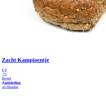
Zacht Kampioentje
€
0
,75
Bestel
Aanbieding
op dinsdag