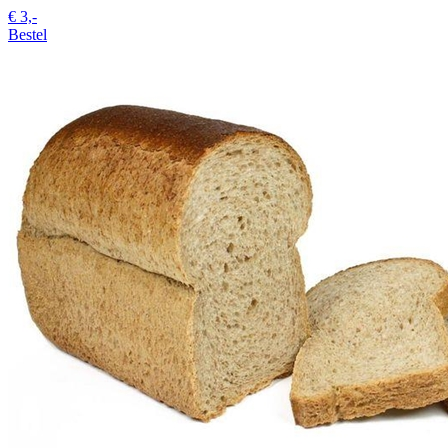
€
3,-
Bestel