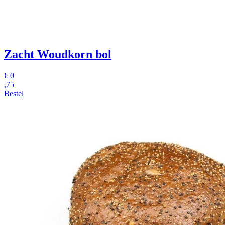
Zacht Woudkorn bol
€
0
,75
Bestel