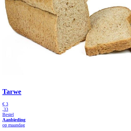
Tarwe
€
3
,33
Bestel
Aanbieding
op maandag