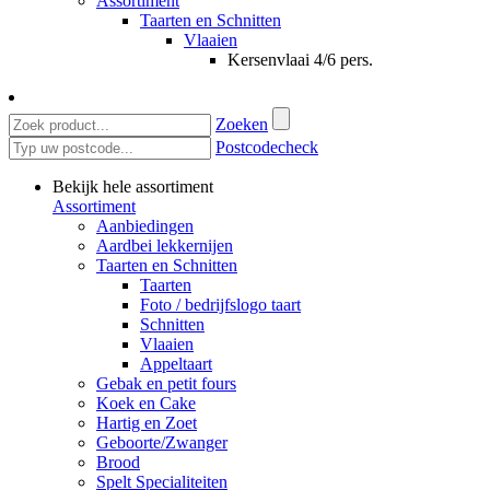
Assortiment
Taarten en Schnitten
Vlaaien
Kersenvlaai 4/6 pers.
Zoeken
Postcodecheck
Bekijk hele assortiment
Assortiment
Aanbiedingen
Aardbei lekkernijen
Taarten en Schnitten
Taarten
Foto / bedrijfslogo taart
Schnitten
Vlaaien
Appeltaart
Gebak en petit fours
Koek en Cake
Hartig en Zoet
Geboorte/Zwanger
Brood
Spelt Specialiteiten