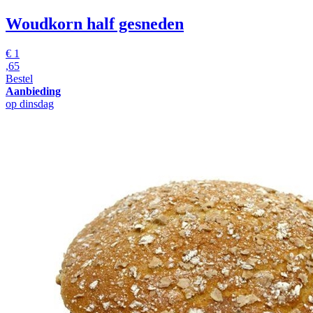
Woudkorn
half gesneden
€
1
,65
Bestel
Aanbieding
op dinsdag